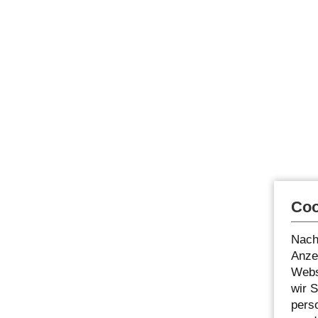
Coo
Nach
Anzei
Webs
wir 
pers