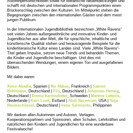
Autorenpersönlichkeiten sowie für literarische Neuentdeckungen und
schafft mit deutschen und internationalen Programmpunkten einen
Brückenschlag zwischen den Kulturen. Im Mittelpunkt stehen die
Begegnungen zwischen den internationalen Gästen und dem meist
jungen Publikum.
In der Internationalen Jugendbibliothek bezeichnen „White Ravens“
seit vielen Jahren außergewöhnliche und innovative Kinder- und
Jugendbücher aus aller Welt, die für sprachliche, inhaltliche und
künstlerische Qualität stehen und herausragende Beispiele für die
kinderliterarische Kultur eines Landes sind. Viele „White Ravens“-
Titel geben Impulse, setzen neue Trends und behandeln Themen,
die Kinder und Jugendliche beschäftigen. Und dies mit
überraschenden Wendungen, einem eigenen Ton und ausgefallenen
Bildern.
Mit dabei waren:
Ximo Abadía
, Spanien |
Mo Abbas
, Frankreich |
Sabine
Bohlmann
, Deutschland |
Flix
, Deutschland |
Johannes Herwig
,
Deutschland |
Emma Karinsdotter
, Schweden |
Martine Letterie
,
Niederlande |
Kairi Look
, Estland |
Abdi Nazemian
, USA |
Anja
Reumschüssel
, Deutschland |
Irene Sarmiento
, Philippinen
Wir danken allen Autorinnen und Autoren, Verlagen,
Kooperationspartnern und Sponsoren, allen Schulen, Lehrkräften und
natürlichen den Kindern und Jugendlichen für eine wunderbare
Festivalwoche!