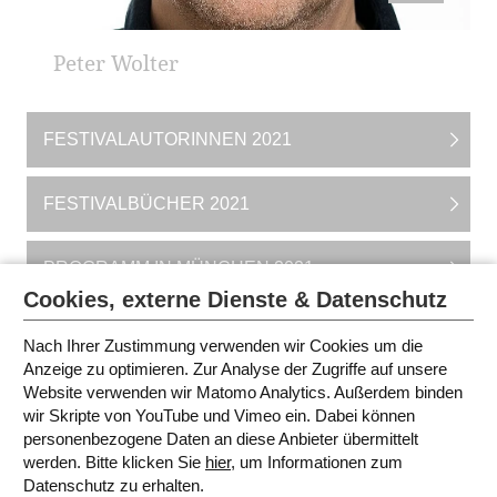
Peter Wolter
FESTIVALAUTORINNEN 2021
FESTIVALBÜCHER 2021
PROGRAMM IN MÜNCHEN 2021
Cookies, externe Dienste & Datenschutz
ÜBERSICHT ALLER
VERANSTALTUNGSORTE 2021
Nach Ihrer Zustimmung verwenden wir Cookies um die
Anzeige zu optimieren. Zur Analyse der Zugriffe auf unsere
Website verwenden wir Matomo Analytics. Außerdem binden
INFORMATION FÜR LEHRERINNEN
wir Skripte von YouTube und Vimeo ein. Dabei können
personenbezogene Daten an diese Anbieter übermittelt
werden. Bitte klicken Sie
hier
, um Informationen zum
SITEMAP
Datenschutz zu erhalten.
IMPRESSUM