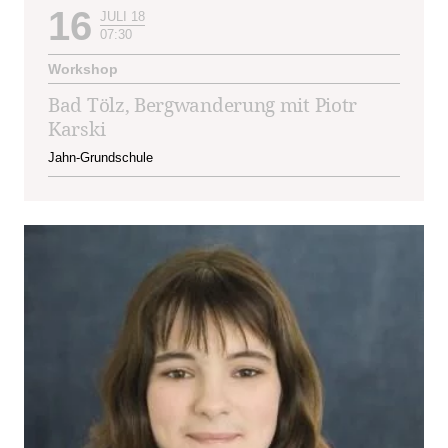
16
JULI 18
07:30
Workshop
Bad Tölz, Bergwanderung mit Piotr
Karski
Jahn-Grundschule