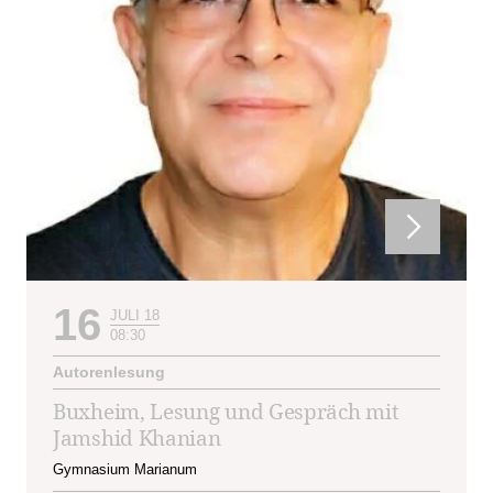
16
JULI 18
08:30
Autorenlesung
Buxheim, Lesung und Gespräch mit
Jamshid Khanian
Gymnasium Marianum