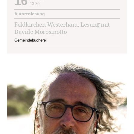
16
13:30
Autorenlesung
Feldkirchen-Westerham, Lesung mit
Davide Morosinotto
Gemeindebücherei