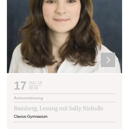
17
JULI 18
08:30
Autorenlesung
Bamberg, Lesung mit Sally Nicholls
Clavius-Gymnasium