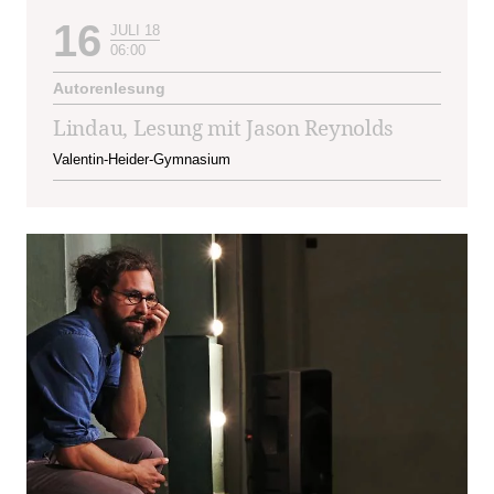
16
JULI 18
06:00
Autorenlesung
Lindau, Lesung mit Jason Reynolds
Valentin-Heider-Gymnasium