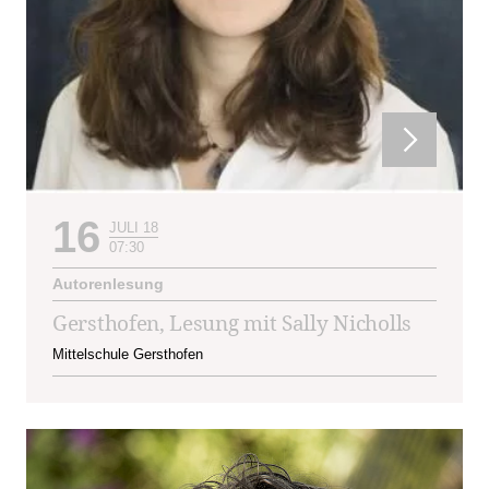
16
JULI 18
07:30
Autorenlesung
Gersthofen, Lesung mit Sally Nicholls
Mittelschule Gersthofen