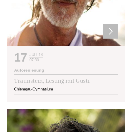
17
JULI 18
07:30
Autorenlesung
Traunstein, Lesung mit Gusti
Chiemgau-Gymnasium