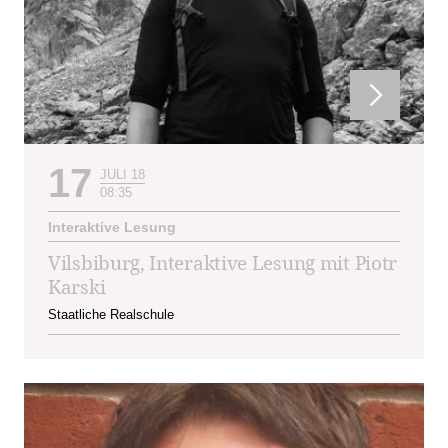
17
JULI 18
08:35
Interaktive Lesung
Vilsbiburg, Interaktive Lesung mit Piotr
Karski
Staatliche Realschule