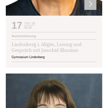
17
JULI 18
08:00
Autorenlesung
Lindenberg i. Allgäu, Lesung und
Gespräch mit Jamshid Khanian
Gymnasium Lindenberg