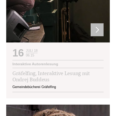
16
JULI 18
06:15
Interaktive Autorenlesung
Gräfelfing, Interaktive Lesung mit
Ondrej Buddeus
Gemeindebücherei Gräfelfing