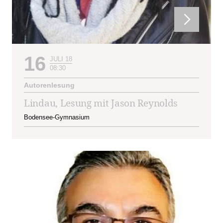
16
JULI 18
08:30
Autorenlesung
Lindau, Lesung mit Jason Reynolds
Bodensee-Gymnasium