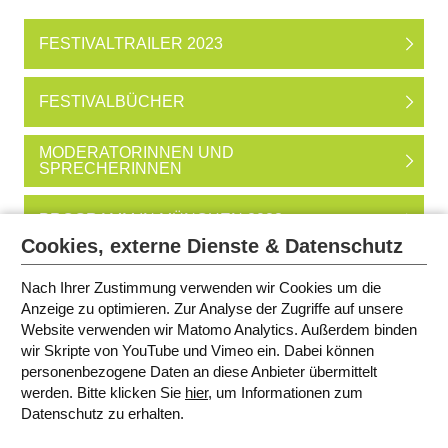
FESTIVALTRAILER 2023
FESTIVALBÜCHER
MODERATORINNEN UND
SPRECHERINNEN
PROGRAMM IN MÜNCHEN 2023
Cookies, externe Dienste & Datenschutz
PROGRAMM IN BAYERN
Nach Ihrer Zustimmung verwenden wir Cookies um die
Anzeige zu optimieren. Zur Analyse der Zugriffe auf unsere
Website verwenden wir Matomo Analytics. Außerdem binden
FÖRDERER
wir Skripte von YouTube und Vimeo ein. Dabei können
personenbezogene Daten an diese Anbieter übermittelt
werden. Bitte klicken Sie
hier
, um Informationen zum
SITEMAP
Datenschutz zu erhalten.
IMPRESSUM
AGB
DATENSCHUTZ