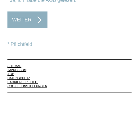
Ja, ich habe die AGB gelesen.
WEITER
* Pflichtfeld
SITEMAP
IMPRESSUM
AGB
DATENSCHUTZ
BARRIEREFREIHEIT
COOKIE EINSTELLUNGEN