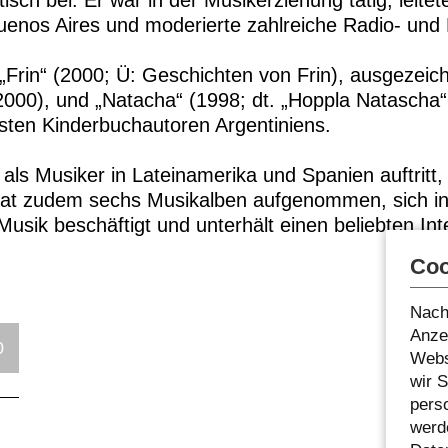
sch bei. Er war in der Musikerziehung tätig, leite
Buenos Aires und moderierte zahlreiche Radio- un
„Frin“ (2000; Ü: Geschichten von Frin), ausgezei
(2000), und „Natacha“ (1998; dt. „Hoppla Natascha
sten Kinderbuchautoren Argentiniens.
 als Musiker in Lateinamerika und Spanien auftritt
r hat zudem sechs Musikalben aufgenommen, sich 
usik beschäftigt und unterhält einen beliebten Inte
Coo
Nach
Anzei
0
Webs
wir 
pers
werde