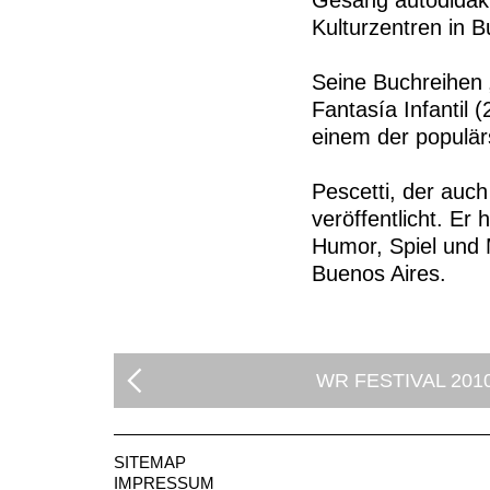
Gesang autodidakti
Kulturzentren in 
Seine Buchreihen 
Fantasía Infantil 
einem der populär
Pescetti, der auch
veröffentlicht. E
Humor, Spiel und M
Buenos Aires.
WR FESTIVAL 201
SITEMAP
IMPRESSUM