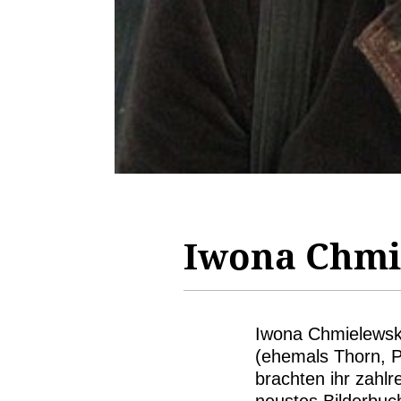
Iwona Chmi
Iwona Chmielewska
(ehemals Thorn, Po
brachten ihr zahlr