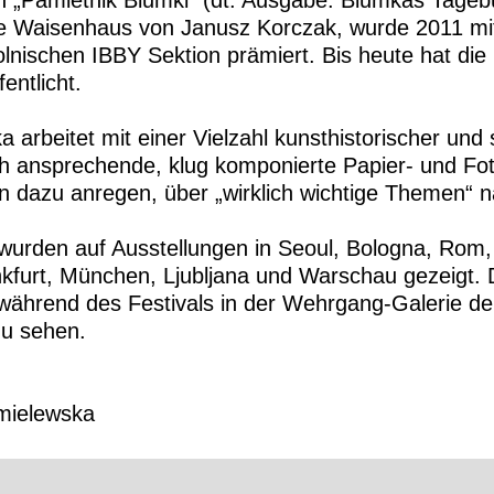
h „Pamietnik Blumki“ (dt. Ausgabe: Blumkas Tagebu
e Waisenhaus von Janusz Korczak, wurde 2011 mi
lnischen IBBY Sektion prämiert. Bis heute hat die I
entlicht.
arbeitet mit einer Vielzahl kunsthistorischer und s
sch ansprechende, klug komponierte Papier- und Fo
rn dazu anregen, über „wirklich wichtige Themen“
n wurden auf Ausstellungen in Seoul, Bologna, Rom, 
furt, München, Ljubljana und Warschau gezeigt. D
ährend des Festivals in der Wehrgang-Galerie der
zu sehen.
mielewska