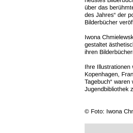
neustes Bilderbuc
über das berühmt
des Jahres“ der po
Bilderbücher veröff
Iwona Chmielewska 
gestaltet ästheti
ihren Bilderbüche
Ihre Illustratione
Kopenhagen, Frank
Tagebuch“ waren w
Jugendbibliothek 
© Foto: Iwona Ch