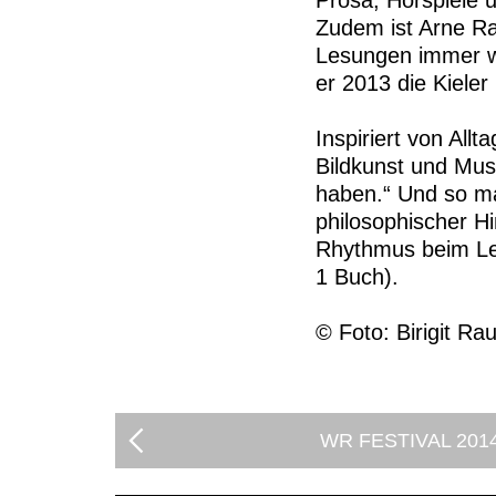
Prosa, Hörspiele 
Zudem ist Arne Rau
Lesungen immer wi
er 2013 die Kieler
Inspiriert von All
Bildkunst und Mus
haben.“ Und so ma
philosophischer H
Rhythmus beim Les
1 Buch).
© Foto: Birigit Ra
WR FESTIVAL 201