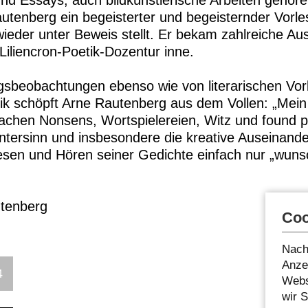
und Essays; auch bildkünstlerische Arbeiten gehör
tenberg ein begeisterter und begeisternder Vorles
eder unter Beweis stellt. Er bekam zahlreiche Aus
 Liliencron-Poetik-Dozentur inne.
tagsbeobachtungen ebenso wie von literarischen Vor
ik schöpft Arne Rautenberg aus dem Vollen: „Mein
chen Nonsens, Wortspielereien, Witz und found p
intersinn und insbesondere die kreative Auseinand
en und Hören seiner Gedichte einfach nur „wunsc
utenberg
Coo
Nach
Anzei
4
Webs
wir 