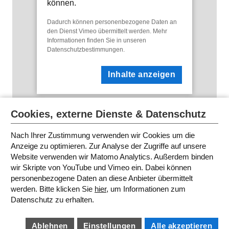
können.
Dadurch können personenbezogene Daten an
den Dienst Vimeo übermittelt werden. Mehr
Informationen finden Sie in unseren
Datenschutzbestimmungen
.
Inhalte anzeigen
Cookies, externe Dienste & Datenschutz
Nach Ihrer Zustimmung verwenden wir Cookies um die
Anzeige zu optimieren. Zur Analyse der Zugriffe auf unsere
Website verwenden wir Matomo Analytics. Außerdem binden
WR FESTIVAL 2014
wir Skripte von YouTube und Vimeo ein. Dabei können
personenbezogene Daten an diese Anbieter übermittelt
werden. Bitte klicken Sie
hier
, um Informationen zum
SITEMAP
Datenschutz zu erhalten.
IMPRESSUM
AGB
DATENSCHUTZ
BARRIEREFREIHEIT
Ablehnen
Einstellungen
Alle akzeptieren