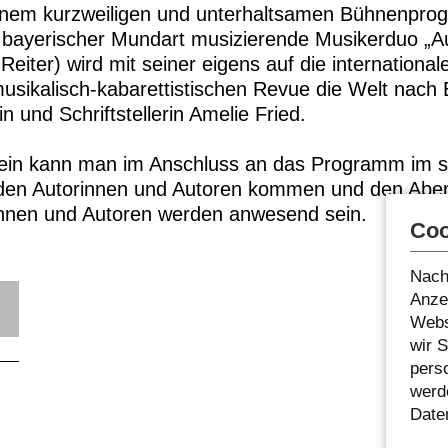
einem kurzweiligen und unterhaltsamen Bühnenpro
in bayerischer Mundart musizierende Musikerduo „A
eiter) wird mit seiner eigens auf die international
usikalisch-kabarettistischen Revue die Welt nach 
n und Schriftstellerin Amelie Fried.
ein kann man im Anschluss an das Programm im 
 den Autorinnen und Autoren kommen und den Aben
rinnen und Autoren werden anwesend sein.
Coo
Nach
Anzei
Webs
wir 
pers
werde
Date