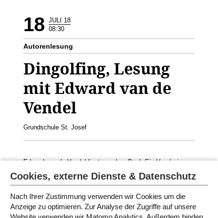
18
JULI 18
08:30
Autorenlesung
Dingolfing, Lesung
mit Edward van de
Vendel
Grundschule St. Josef
Edward van de Vendel liest aus dem Buch
Ein Hund wie
Sam.
Cookies, externe Dienste & Datenschutz
Geeignet für die 2.-4. Klasse
Nach Ihrer Zustimmung verwenden wir Cookies um die
Anzeige zu optimieren. Zur Analyse der Zugriffe auf unsere
Website verwenden wir Matomo Analytics. Außerdem binden