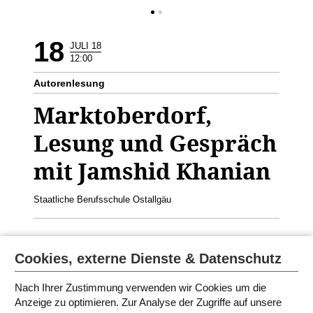
18
JULI 18
12:00
Autorenlesung
Marktoberdorf,
Lesung und Gespräch
mit Jamshid Khanian
Staatliche Berufsschule Ostallgäu
Jamshid Khanian liest aus dem Büchern
Siebte Etage West
Cookies, externe Dienste & Datenschutz
und
Younis und der Walfisch.
Geeignet für die 9.-11. Klasse
Nach Ihrer Zustimmung verwenden wir Cookies um die
Anzeige zu optimieren. Zur Analyse der Zugriffe auf unsere