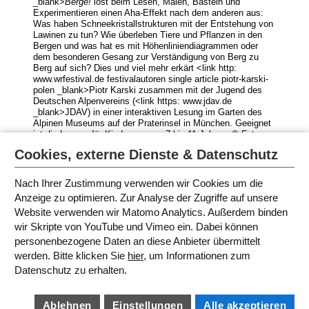
_blank>
Berge!
löst beim Lesen, Malen, Basteln und
Experimentieren einen Aha-Effekt nach dem anderen aus:
Was haben Schneekristallstrukturen mit der Entstehung von
Lawinen zu tun? Wie überleben Tiere und Pflanzen in den
Bergen und was hat es mit Höhenliniendiagrammen oder
dem besonderen Gesang zur Verständigung von Berg zu
Berg auf sich? Dies und viel mehr erkärt <link http:
www.wrfestival.de festivalautoren single article piotr-karski-
polen _blank>Piotr Karski zusammen mit der Jugend des
Deutschen Alpenvereins (<link https: www.jdav.de
_blank>JDAV) in einer interaktiven Lesung im Garten des
Alpinen Museums auf der Praterinsel in München. Geeignet
ist die Lesung für Kinder von ca. 7 bis 11 Jahren. © Foto
Alpines Museum
: Birgit Breun
Cookies, externe Dienste & Datenschutz
© Foto
Kinder
: Hans Herbig
Nach Ihrer Zustimmung verwenden wir Cookies um die
Anzeige zu optimieren. Zur Analyse der Zugriffe auf unsere
Website verwenden wir Matomo Analytics. Außerdem binden
PROGRAMM IN MÜNCHEN 2018
wir Skripte von YouTube und Vimeo ein. Dabei können
personenbezogene Daten an diese Anbieter übermittelt
werden. Bitte klicken Sie
hier
, um Informationen zum
SITEMAP
Datenschutz zu erhalten.
IMPRESSUM
AGB
DATENSCHUTZ
BARRIEREFREIHEIT
Ablehnen
Einstellungen
Alle akzeptieren