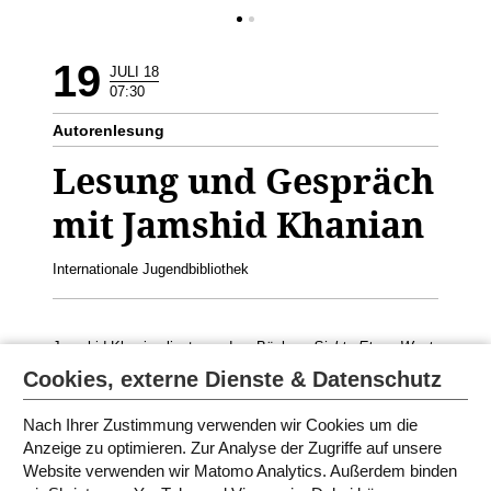
19
JULI 18
07:30
Autorenlesung
Lesung und Gespräch
mit Jamshid Khanian
Internationale Jugendbibliothek
Jamshid Khanian liest aus dem Büchern
Siebte Etage West
und
Younis und der Walfisch.
Lesung und Gespräch über die
Cookies, externe Dienste & Datenschutz
iranische Gesellschaft. Geeignet für 9.-11. Klasse
Nach Ihrer Zustimmung verwenden wir Cookies um die
Anzeige zu optimieren. Zur Analyse der Zugriffe auf unsere
Website verwenden wir Matomo Analytics. Außerdem binden
PROGRAMM IN MÜNCHEN 2018