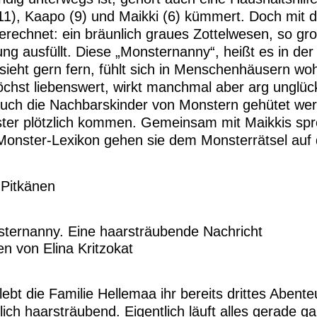
 (11), Kaapo (9) und Maikki (6) kümmert. Doch mit 
gerechnet: ein bräunlich graues Zottelwesen, so gro
ung ausfüllt. Diese „Monsternanny“, heißt es in d
, sieht gern fern, fühlt sich in Menschenhäusern wohl
st liebenswert, wirkt manchmal aber arg unglückl
uch die Nachbarskinder von Monstern gehütet werd
nster plötzlich kommen. Gemeinsam mit Maikkis s
 Monster-Lexikon gehen sie dem Monsterrätsel auf
i Pitkänen
ternanny. Eine haarsträubende Nachricht
n von Elina Kritzokat
ebt die Familie Hellemaa ihr bereits drittes Aben
lich haarsträubend. Eigentlich läuft alles gerade g