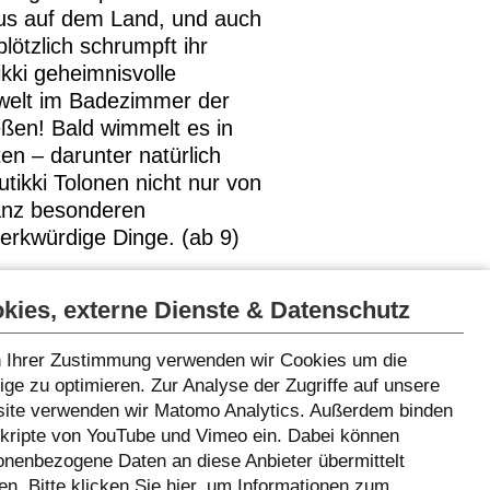
Haus auf dem Land, und auch
lötzlich schrumpft ihr
kki geheimnisvolle
rwelt im Badezimmer der
eßen! Bald wimmelt es in
en – darunter natürlich
ikki Tolonen nicht nur von
ganz besonderen
rkwürdige Dinge. (ab 9)
kies, externe Dienste & Datenschutz
 Ihrer Zustimmung verwenden wir Cookies um die
ge zu optimieren. Zur Analyse der Zugriffe auf unsere
ite verwenden wir Matomo Analytics. Außerdem binden
Skripte von YouTube und Vimeo ein. Dabei können
onenbezogene Daten an diese Anbieter übermittelt
n. Bitte klicken Sie
hier
, um Informationen zum