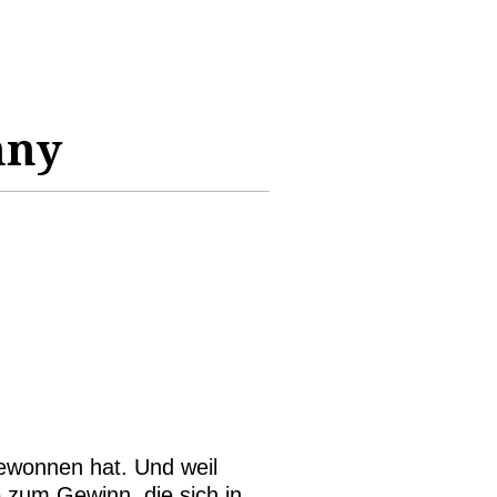
nny
ewonnen hat. Und weil
e zum Gewinn, die sich in