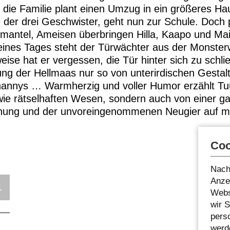
n, die Familie plant einen Umzug in ein größeres 
e der drei Geschwister, geht nun zur Schule. Doch p
antel, Ameisen überbringen Hilla, Kaapo und Mai
eines Tages steht der Türwächter aus der Monste
se hat er vergessen, die Tür hinter sich zu schli
ng der Hellmaas nur so von unterirdischen Gestalt
annys … Warmherzig und voller Humor erzählt Tuut
wie rätselhaften Wesen, sondern auch von einer 
hung und der unvoreingenommenen Neugier auf me
Coo
Nach
Anzei
1
Webs
wir 
pers
werde