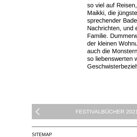
so viel auf Reise
Maikki, die jüngst
sprechender Badem
Nachrichten, und 
Familie. Dummerwei
der kleinen Wohnu
auch die Monstern
so liebenswerten 
Geschwisterbezie
FESTIVALBÜCHER 202
SITEMAP