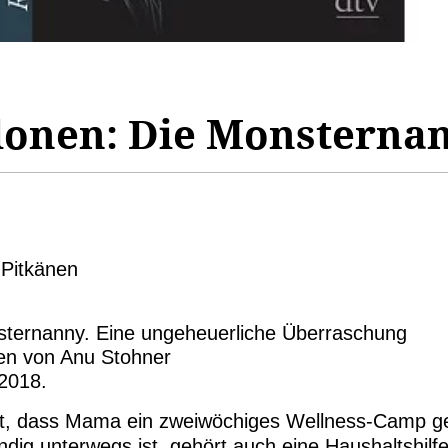
lonen: Die Monsterna
i Pitkänen
sternanny. Eine ungeheuerliche Überraschung
en von Anu Stohner
2018.
mit, dass Mama ein zweiwöchiges Wellness-Camp g
ndig unterwegs ist, gehört auch eine Haushaltshilf