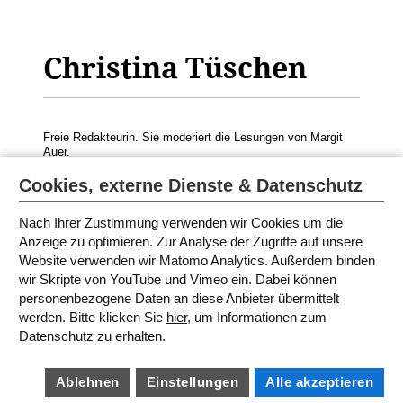
Christina Tüschen
Freie Redakteurin. Sie moderiert die Lesungen von
Margit
Auer
.
© Foto: avisio - Uta Kellermann
Cookies, externe Dienste & Datenschutz
Nach Ihrer Zustimmung verwenden wir Cookies um die
Anzeige zu optimieren. Zur Analyse der Zugriffe auf unsere
MODERATORINNEN UND
Website verwenden wir Matomo Analytics. Außerdem binden
SPRECHERINNEN 2021
wir Skripte von YouTube und Vimeo ein. Dabei können
personenbezogene Daten an diese Anbieter übermittelt
werden. Bitte klicken Sie
hier
, um Informationen zum
SITEMAP
Datenschutz zu erhalten.
IMPRESSUM
AGB
DATENSCHUTZ
BARRIEREFREIHEIT
Ablehnen
Einstellungen
Alle akzeptieren
COOKIE EINSTELLUNGEN