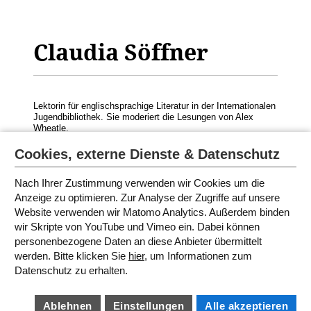
Claudia Söffner
Lektorin für englischsprachige Literatur in der Internationalen
Jugendbibliothek. Sie moderiert die Lesungen von
Alex
Wheatle
.
© Foto: Junko Yokota
Cookies, externe Dienste & Datenschutz
Nach Ihrer Zustimmung verwenden wir Cookies um die
Anzeige zu optimieren. Zur Analyse der Zugriffe auf unsere
MODERATORINNEN UND
Website verwenden wir Matomo Analytics. Außerdem binden
SPRECHERINNEN 2021
wir Skripte von YouTube und Vimeo ein. Dabei können
personenbezogene Daten an diese Anbieter übermittelt
werden. Bitte klicken Sie
hier
, um Informationen zum
SITEMAP
Datenschutz zu erhalten.
IMPRESSUM
AGB
DATENSCHUTZ
BARRIEREFREIHEIT
Ablehnen
Einstellungen
Alle akzeptieren
COOKIE EINSTELLUNGEN