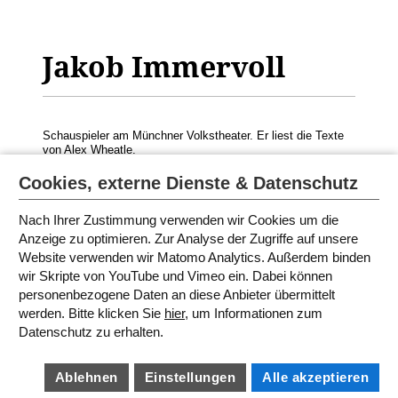
Jakob Immervoll
Schauspieler am Münchner Volkstheater. Er liest die Texte
von
Alex Wheatle
.
© Foto: Joachim Gern
Cookies, externe Dienste & Datenschutz
Nach Ihrer Zustimmung verwenden wir Cookies um die
Anzeige zu optimieren. Zur Analyse der Zugriffe auf unsere
MODERATORINNEN UND
Website verwenden wir Matomo Analytics. Außerdem binden
SPRECHERINNEN 2021
wir Skripte von YouTube und Vimeo ein. Dabei können
personenbezogene Daten an diese Anbieter übermittelt
werden. Bitte klicken Sie
hier
, um Informationen zum
SITEMAP
Datenschutz zu erhalten.
IMPRESSUM
AGB
DATENSCHUTZ
BARRIEREFREIHEIT
Ablehnen
Einstellungen
Alle akzeptieren
COOKIE EINSTELLUNGEN