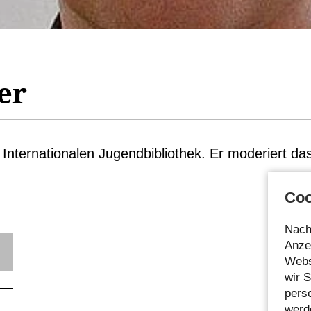
er
r Internationalen Jugendbibliothek. Er moderiert da
Coo
Nach
Anzei
Webs
wir 
pers
werde