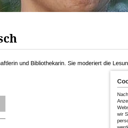
sch
aftlerin und Bibliothekarin. Sie moderiert die Les
Coo
Nach
Anzei
Webs
wir 
pers
werde