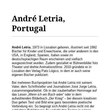
André Letria,
Portugal
André Letria
, 1973 in Lissabon geboren, illustriert seit 1992
Bücher für Kinder und Erwachsene, die unter anderem in den
USA, in England, Spanien, Italien sowie im
deutschsprachigen Raum erscheinen und vielfach
ausgezeichnet wurden. Zudem gestaltet er Bühnenbilder fürs
Theater und drehte Animationsfilme. 2010 gründete er in
Lissabon den Verlag Pato Lógico, in dem er auch seine
eigenen Bücher publiziert.
Bei mehreren Buchprojekten hat André Letria mit seinem
Vater, dem Schriftsteller und Journalisten José Jorge Letria,
zusammengearbeitet. Ob in der zauberhaften Hommage auf
das Lesen
„Wenn ich ein Buch wäre“
oder in dem
aufwühlenden Bilderbuch
„Der Krieg“
– bei diesem kreativen
Duo gehen Text und Bild eine ganz besondere poetische
Verbindung ein. So begnügt sich André Letria nicht mit der