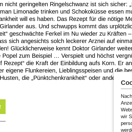
 nicht geringelten Ringelschwanz ist sich sicher: 
er man Limonade trinken und Schokoküsse essen m
nkheit will es haben. Das Rezept für die nötige Me
 Girlander aus. Und schwupps kommt das urplötzli
it“ geschwächte Ferkel im Nu wieder zu Kräften –
ss sich angesichts solch leckerer Arznei auf einma
len! Glücklicherweise kennt Doktor Girlander weite
 Popel zum Beispiel … Verspielt und höchst vergnü
uf Rezept“ die Kraft der Einbildung aufs Korn. Er
r eigene Flunkereien, Lieblingsspeisen und die bes
sten, die „Pünktchenkrankheit“ oder andere omi
Coo
Nach
Anzei
R
Webs
wir 
pers
werde