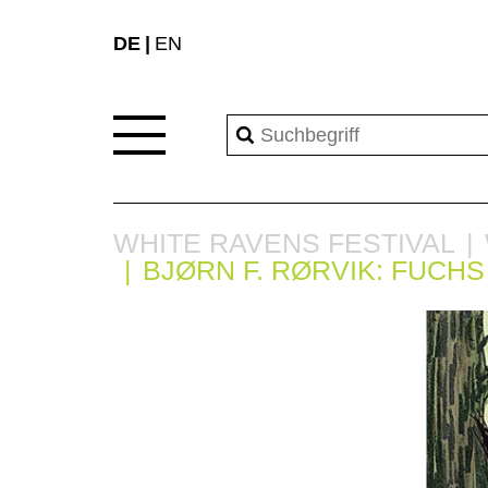
DE
EN
WHITE RAVENS FESTIVAL
BJØRN F. RØRVIK: FUCHS