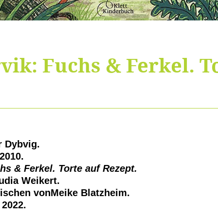
vik: Fuchs & Ferkel. T
er Dybvig.
2010.
hs & Ferkel. Torte auf Rezept.
udia Weikert.
ischen von
Meike Blatzheim.
 2022.