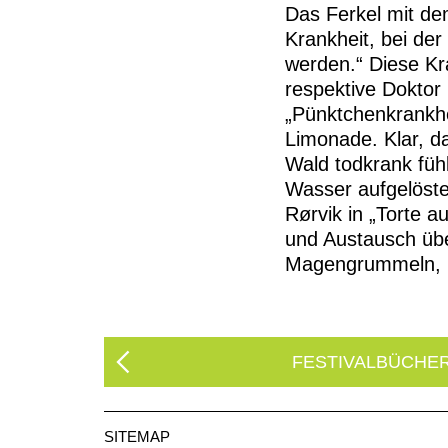
Das Ferkel mit dem
Krankheit, bei d
werden.“ Diese Kra
respektive Doktor
„Pünktchenkrankhe
Limonade. Klar, da
Wald todkrank füh
Wasser aufgelöste
Rørvik in „Torte a
und Austausch übe
Magengrummeln, Hu
FESTIVALBÜCHE
SITEMAP