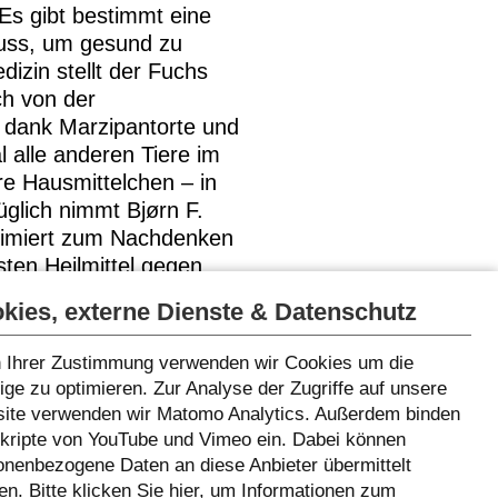
„Es gibt bestimmt eine
uss, um gesund zu
dizin stellt der Fuchs
ch von der
 dank Marzipantorte und
l alle anderen Tiere im
re Hausmittelchen – in
glich nimmt Bjørn F.
 animiert zum Nachdenken
ten Heilmittel gegen
nöse Leiden. (ab 6)
kies, externe Dienste & Datenschutz
 Ihrer Zustimmung verwenden wir Cookies um die
ge zu optimieren. Zur Analyse der Zugriffe auf unsere
ite verwenden wir Matomo Analytics. Außerdem binden
Skripte von YouTube und Vimeo ein. Dabei können
onenbezogene Daten an diese Anbieter übermittelt
n. Bitte klicken Sie
hier
, um Informationen zum