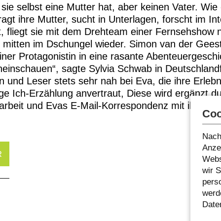
ie selbst eine Mutter hat, aber keinen Vater. Wie
agt ihre Mutter, sucht in Unterlagen, forscht im Int
t, fliegt sie mit dem Drehteam einer Fernsehshow 
ein mitten im Dschungel wieder. Simon van der Gee
iner Protagonistin in eine rasante Abenteuergeschi
neinschauen“, sagte Sylvia Schwab in Deutschlandf
n und Leser stets sehr nah bei Eva, die ihre Erleb
ige Ich-Erzählung anvertraut, Diese wird ergänzt d
arbeit und Evas E-Mail-Korrespondenz mit ihrem b
Coo
Nach
Anzei
R
Webs
wir 
pers
werde
Date