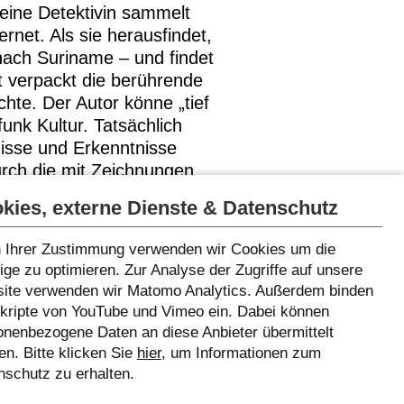
 eine Detektivin sammelt
ernet. Als sie herausfindet,
nach Suriname – und findet
st verpackt die berührende
chte. Der Autor könne „tief
unk Kultur. Tatsächlich
nisse und Erkenntnisse
urch die mit Zeichnungen
esten Freund Luuk. (ab 10)
kies, externe Dienste & Datenschutz
 Ihrer Zustimmung verwenden wir Cookies um die
ge zu optimieren. Zur Analyse der Zugriffe auf unsere
ite verwenden wir Matomo Analytics. Außerdem binden
Skripte von YouTube und Vimeo ein. Dabei können
onenbezogene Daten an diese Anbieter übermittelt
n. Bitte klicken Sie
hier
, um Informationen zum
nschutz zu erhalten.