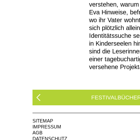
verstehen, warum s
Eva Hinweise, befr
wo ihr Vater wohn
sich plötzlich all
Identitätssuche se
in Kinderseelen hi
sind die Leserinne
einer tagebuchart
versehene Projekt
FESTIVALBÜCHE
SITEMAP
IMPRESSUM
AGB
DATENSCHUTZ