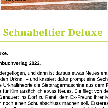
: Schnabeltier Deluxe
uxe.
nbuchverlag 2022.
andergeflogen, und dann ist daraus etwas Neues en
den Urknall – und kassiert dafür prompt eine Sechs
re Urknalltheorie die Siebträgermaschine aus dem
t für Kim tatsächlich etwas Neues. Sie fliegt von d
Genauer: ins Dorf zu René, dem Ex-Freund ihrer M
 noch einen Schulabschluss machen soll. Ersteres 