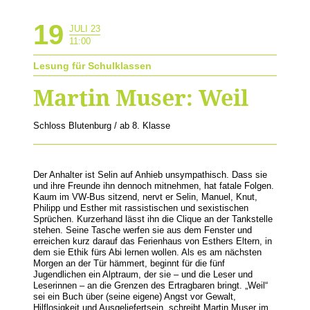
19
JULI 23
11:00
Lesung für Schulklassen
Martin Muser: Weil
Schloss Blutenburg / ab 8. Klasse
Der Anhalter ist Selin auf Anhieb unsympathisch. Dass sie
und ihre Freunde ihn dennoch mitnehmen, hat fatale Folgen.
Kaum im VW-Bus sitzend, nervt er Selin, Manuel, Knut,
Philipp und Esther mit rassistischen und sexistischen
Sprüchen. Kurzerhand lässt ihn die Clique an der Tankstelle
stehen. Seine Tasche werfen sie aus dem Fenster und
erreichen kurz darauf das Ferienhaus von Esthers Eltern, in
dem sie Ethik fürs Abi lernen wollen. Als es am nächsten
Morgen an der Tür hämmert, beginnt für die fünf
Jugendlichen ein Alptraum, der sie – und die Leser und
Leserinnen – an die Grenzen des Ertragbaren bringt. „Weil“
sei ein Buch über (seine eigene) Angst vor Gewalt,
Hilflosigkeit und Ausgeliefertsein, schreibt Martin Muser im