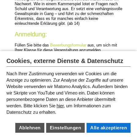
Nachwort. Wie in einem Kammerspiel lotet er Fragen nach
Schuld und Verantwortung aus. Er setzt eine verhängnisvolle
Gewaltspirale in Gang – und führt zu der schmerzhaften
Erkenntnis, dass es für manches einfach keine
einleuchtende Erklärung gibt. (ab 14)
Anmeldung:
Füllen Sie bitte das
Bewerbungsformular
aus, um sich mit
Ihrer Klasse für diese Veranstaltung anzumelden.
In deutscher Sprache.
Cookies, externe Dienste & Datenschutz
Nach Ihrer Zustimmung verwenden wir Cookies um die
Anzeige zu optimieren. Zur Analyse der Zugriffe auf unsere
Website verwenden wir Matomo Analytics. Außerdem binden
PROGRAMM IN MÜNCHEN 2023
wir Skripte von YouTube und Vimeo ein. Dabei können
personenbezogene Daten an diese Anbieter übermittelt
werden. Bitte klicken Sie
hier
, um Informationen zum
SITEMAP
Datenschutz zu erhalten.
IMPRESSUM
AGB
DATENSCHUTZ
BARRIEREFREIHEIT
Ablehnen
Einstellungen
Alle akzeptieren
COOKIE EINSTELLUNGEN