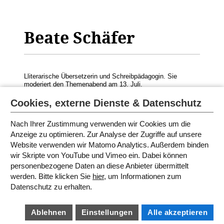
Beate Schäfer
Lliterarische Übersetzerin und Schreibpädagogin. Sie
moderiert den
Themenabend
am 13. Juli.
© Foto: Janine Messerli
Cookies, externe Dienste & Datenschutz
Nach Ihrer Zustimmung verwenden wir Cookies um die
Anzeige zu optimieren. Zur Analyse der Zugriffe auf unsere
MODERATORINNEN UND
Website verwenden wir Matomo Analytics. Außerdem binden
SPRECHERINNEN 2021
wir Skripte von YouTube und Vimeo ein. Dabei können
personenbezogene Daten an diese Anbieter übermittelt
werden. Bitte klicken Sie
hier
, um Informationen zum
SITEMAP
Datenschutz zu erhalten.
IMPRESSUM
AGB
DATENSCHUTZ
BARRIEREFREIHEIT
Ablehnen
Einstellungen
Alle akzeptieren
COOKIE EINSTELLUNGEN