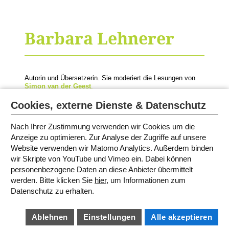
Barbara Lehnerer
Autorin und Übersetzerin. Sie moderiert die Lesungen von
Simon van der Geest
.
© Foto: Privat
Cookies, externe Dienste & Datenschutz
Nach Ihrer Zustimmung verwenden wir Cookies um die
Anzeige zu optimieren. Zur Analyse der Zugriffe auf unsere
MODERATORINNEN UND
Website verwenden wir Matomo Analytics. Außerdem binden
SPRECHERINNEN
wir Skripte von YouTube und Vimeo ein. Dabei können
personenbezogene Daten an diese Anbieter übermittelt
werden. Bitte klicken Sie
hier
, um Informationen zum
SITEMAP
Datenschutz zu erhalten.
IMPRESSUM
AGB
DATENSCHUTZ
BARRIEREFREIHEIT
Ablehnen
Einstellungen
Alle akzeptieren
COOKIE EINSTELLUNGEN