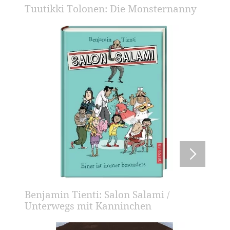
Tuutikki Tolonen: Die Monsternanny
Benjamin Tienti: Salon Salami /
Unterwegs mit Kanninchen