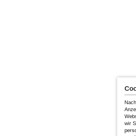
Coo
Nach
Anzei
Webs
wir 
pers