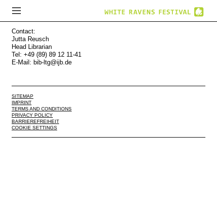
Contact:
Jutta Reusch
Head Librarian
Tel: +49 (89) 89 12 11-41
E-Mail:
bib-ltg@ijb.de
SITEMAP
IMPRINT
TERMS AND CONDITIONS
PRIVACY POLICY
BARRIEREFREIHEIT
COOKIE SETTINGS