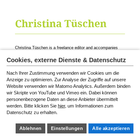
Christina Tüschen
Christina Tüschen is a freelance editor and accompanies
Martine Letterie
during the White Ravens Festival.
Cookies, externe Dienste & Datenschutz
Nach Ihrer Zustimmung verwenden wir Cookies um die
Anzeige zu optimieren. Zur Analyse der Zugriffe auf unsere
SITEMAP
IMPRINT
Website verwenden wir Matomo Analytics. Außerdem binden
TERMS AND CONDITIONS
wir Skripte von YouTube und Vimeo ein. Dabei können
PRIVACY POLICY
BARRIEREFREIHEIT
personenbezogene Daten an diese Anbieter übermittelt
COOKIE SETTINGS
werden. Bitte klicken Sie
hier
, um Informationen zum
Datenschutz zu erhalten.
Ablehnen
Einstellungen
Alle akzeptieren