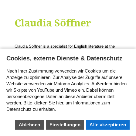
Claudia Söffner
Claudia Söffner is a specialist for English literature at the
International Youth Library and hosts
Abdi Nazemian’s
events during the White Ravens Festival.
Cookies, externe Dienste & Datenschutz
Nach Ihrer Zustimmung verwenden wir Cookies um die
Anzeige zu optimieren. Zur Analyse der Zugriffe auf unsere
Website verwenden wir Matomo Analytics. Außerdem binden
SITEMAP
IMPRINT
wir Skripte von YouTube und Vimeo ein. Dabei können
TERMS AND CONDITIONS
PRIVACY POLICY
personenbezogene Daten an diese Anbieter übermittelt
BARRIEREFREIHEIT
werden. Bitte klicken Sie
hier
, um Informationen zum
COOKIE SETTINGS
Datenschutz zu erhalten.
Ablehnen
Einstellungen
Alle akzeptieren