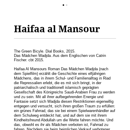
Haifaa al Mansour
The Green Bicyle. Dial Books, 2015.
Das Mädchen Wadjda. Aus dem Englischen von Catrin
Fischer. cbt 2015.
Haifaa Al Mansours Roman Das Mädchen Wadjda (nach
dem Spielfilm) erzählt die Geschichte eines elfjährigen
Mädchens, das in ihrem Schul- und Familienalltag in Riad
die Repressalien erlebt, die es mit sich bringt, in der
patriarchalisch und traditionell islamisch geprägten
Gesellschaft des Königreichs Saudi-Arabien Frau zu werden
und zu sein. Mit all ihrer aufbegehrenden Energie und
Fantasie setzt sich Wadjda diesen Restriktionen eigenwillig
entgegen und versucht, sich ihren großen Traum zu erfüllen:
ein grünes Fahrrad, das sie bei einem Spielwarenhändler auf
dem Schulweg entdeckt hat, und auf dem sie mit ihrem
Kindheitsfreund Abdullah um die Wette fahren möchte. Und
das, obwohl es ihr als Mädchen verboten ist, Fahrrad zu
fahren. Nachdem sie beim heimlichen Verkauf verbotener