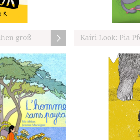
schen groß
Kairi Look: Pia P