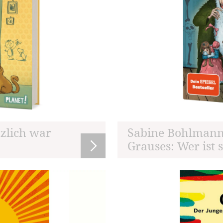
zlich war
Sabine Bohlmann
Grauses: Wer ist