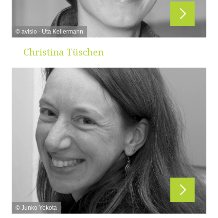
© avisio - Uta Kellermann
Christina Tüschen
© Junko Yokota