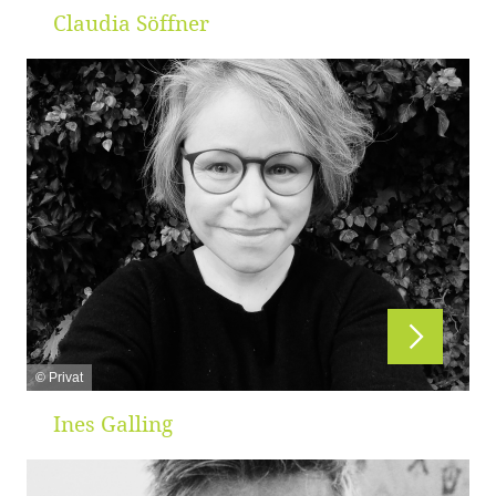
Claudia Söffner
© Privat
Ines Galling