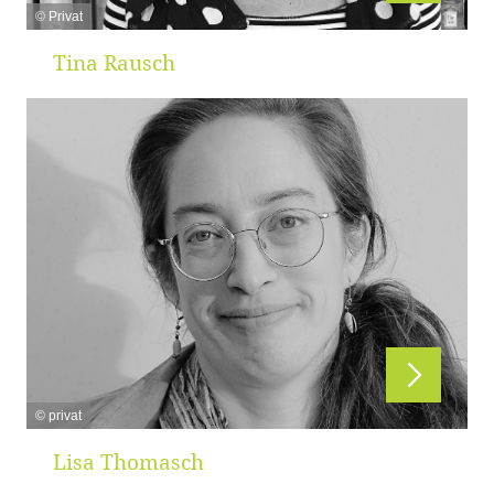
© Privat
Tina Rausch
© privat
Lisa Thomasch