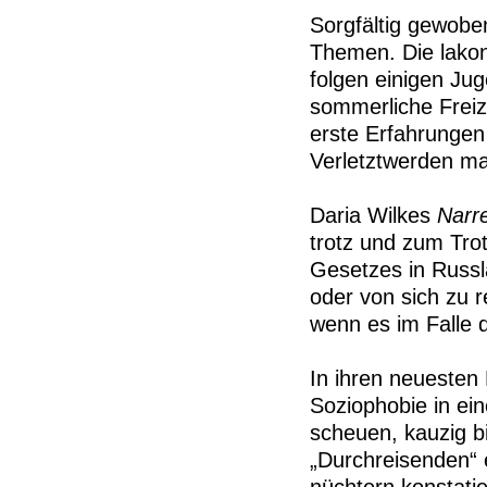
Sorgfältig gewoben
Themen. Die lakon
folgen einigen Ju
sommerliche Freiz
erste Erfahrunge
Verletztwerden m
Daria Wilkes
Narr
trotz und zum Tro
Gesetzes in Russl
oder von sich zu r
wenn es im Falle 
In ihren neueste
Soziophobie in ein
scheuen, kauzig b
„Durchreisenden“ 