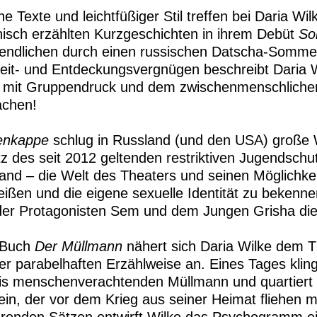
e Texte und leichtfüßiger Stil treffen bei Daria Wi
isch erzählten Kurzgeschichten in ihrem Debüt
So
gendlichen durch einen russischen Datscha-Sommer
eit- und Entdeckungsvergnügen beschreibt Daria W
n mit Gruppendruck und dem zwischenmenschlichen
achen!
enkappe
schlug in Russland (und den USA) große W
tz des seit 2012 geltenden restriktiven Jugendsch
and – die Welt des Theaters und seinen Möglichke
eißen und die eigene sexuelle Identität zu bekenne
der Protagonisten Sem und dem Jungen Grisha die g
n Buch
Der Müllmann
nähert sich Daria Wilke dem 
er parabelhaften Erzählweise an. Eines Tages klinge
is menschenverachtenden Müllmann und quartiert 
ein, der vor dem Krieg aus seiner Heimat fliehen m