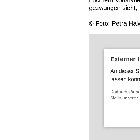
nüchtern konstati
gezwungen sieht, 
© Foto: Petra Ha
Externer 
An dieser St
lassen kön
Dadurch könne
Sie in unseren