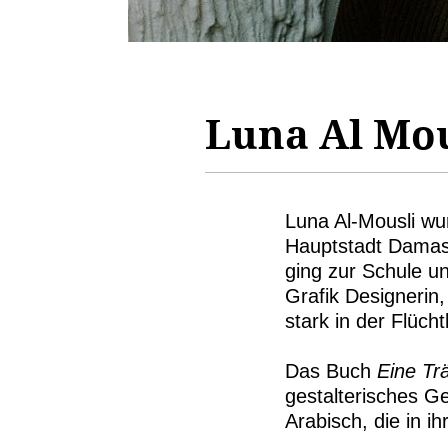
Luna Al Mou
Luna Al-Mousli wu
Hauptstadt Damask
ging zur Schule un
Grafik Designerin,
stark in der Flüch
Das Buch
Eine Tr
gestalterisches G
Arabisch, die in i