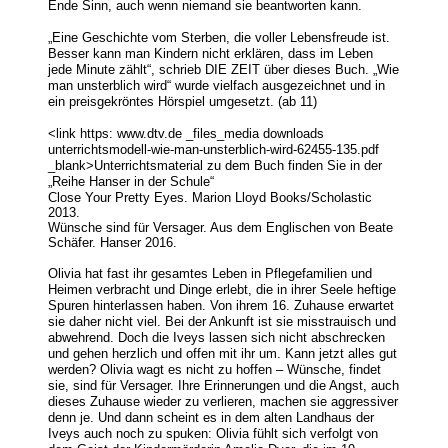
Ende Sinn, auch wenn niemand sie beantworten kann.
„Eine Geschichte vom Sterben, die voller Lebensfreude ist.
Besser kann man Kindern nicht erklären, dass im Leben
jede Minute zählt“, schrieb DIE ZEIT über dieses Buch. „Wie
man unsterblich wird“ wurde vielfach ausgezeichnet und in
ein preisgekröntes Hörspiel umgesetzt. (ab 11)
<link https: www.dtv.de _files_media downloads
unterrichtsmodell-wie-man-unsterblich-wird-62455-135.pdf
_blank>Unterrichtsmaterial zu dem Buch finden Sie in der
„Reihe Hanser in der Schule“
Close Your Pretty Eyes. Marion Lloyd Books/Scholastic
2013.
Wünsche sind für Versager. Aus dem Englischen von Beate
Schäfer. Hanser 2016.
Olivia hat fast ihr gesamtes Leben in Pflegefamilien und
Heimen verbracht und Dinge erlebt, die in ihrer Seele heftige
Spuren hinterlassen haben. Von ihrem 16. Zuhause erwartet
sie daher nicht viel. Bei der Ankunft ist sie misstrauisch und
abwehrend. Doch die Iveys lassen sich nicht abschrecken
und gehen herzlich und offen mit ihr um. Kann jetzt alles gut
werden? Olivia wagt es nicht zu hoffen – Wünsche, findet
sie, sind für Versager. Ihre Erinnerungen und die Angst, auch
dieses Zuhause wieder zu verlieren, machen sie aggressiver
denn je. Und dann scheint es in dem alten Landhaus der
Iveys auch noch zu spuken: Olivia fühlt sich verfolgt von