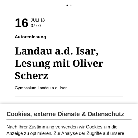
16
JULI 18
07:00
Autorenlesung
Landau a.d. Isar,
Lesung mit Oliver
Scherz
Gymnasium Landau a.d. Isar
Oliver Scherz liest aus dem Buch
Keiner hält Don Carlo auf.
Cookies, externe Dienste & Datenschutz
Geeignet für die 4./5. Klasse
Nach Ihrer Zustimmung verwenden wir Cookies um die
Anzeige zu optimieren. Zur Analyse der Zugriffe auf unsere