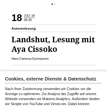
18
JULI 18
09:30
Autorenlesung
Landshut, Lesung mit
Aya Cissoko
Hans-Carossa-Gymnasium
Aya Cissoko liest aus dem Buch
Danbé.
Geeignet für die
Cookies, externe Dienste & Datenschutz
10./11. Klasse Französische Lesung
Nach Ihrer Zustimmung verwenden wir Cookies um die
Anzeige zu optimieren. Zur Analyse der Zugriffe auf unsere
Website verwenden wir Matomo Analytics. Außerdem binden
PROGRAMM IN BAYERN 2018
wir Skripte von YouTube und Vimeo ein. Dabei können