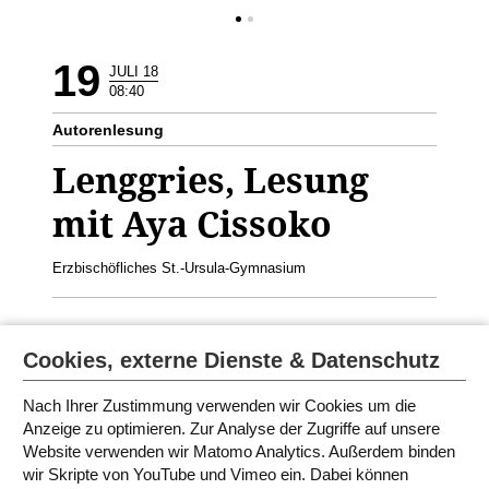
19
JULI 18
08:40
Autorenlesung
Lenggries, Lesung
mit Aya Cissoko
Erzbischöfliches St.-Ursula-Gymnasium
Aya Cissoko liest aus dem Buch
Ma.
Geeignet für die
Cookies, externe Dienste & Datenschutz
10./11. Klasse Deutsche Lesung
Nach Ihrer Zustimmung verwenden wir Cookies um die
Anzeige zu optimieren. Zur Analyse der Zugriffe auf unsere
Website verwenden wir Matomo Analytics. Außerdem binden
PROGRAMM IN BAYERN 2018
wir Skripte von YouTube und Vimeo ein. Dabei können