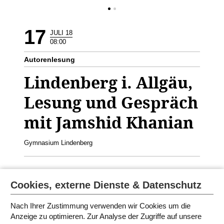
17
JULI 18
08:00
Autorenlesung
Lindenberg i. Allgäu,
Lesung und Gespräch
mit Jamshid Khanian
Gymnasium Lindenberg
Jamshid Khanian liest aus dem Büchern
Siebte Etage West
Cookies, externe Dienste & Datenschutz
und
Younis und der Walfisch.
Geeignet für die 9.-11. Klasse
Nach Ihrer Zustimmung verwenden wir Cookies um die
Anzeige zu optimieren. Zur Analyse der Zugriffe auf unsere