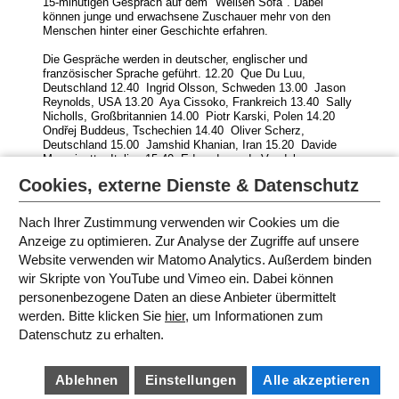
15-minütigen Gespräch auf dem "Weißen Sofa". Dabei
können junge und erwachsene Zuschauer mehr von den
Menschen hinter einer Geschichte erfahren.
Die Gespräche werden in deutscher, englischer und
französischer Sprache geführt. 12.20 Que Du Luu,
Deutschland 12.40 Ingrid Olsson, Schweden 13.00 Jason
Reynolds, USA 13.20 Aya Cissoko, Frankreich 13.40 Sally
Nicholls, Großbritannien 14.00 Piotr Karski, Polen 14.20
Ondřej Buddeus, Tschechien 14.40 Oliver Scherz,
Deutschland 15.00 Jamshid Khanian, Iran 15.20 Davide
Morosinotto, Italien 15.40 Edward van de Vendel,
Niederlande 16.00 Gusti, Argentinien/Spanien 16.20 Lea-
Cookies, externe Dienste & Datenschutz
Lina Oppermann, Deutschland
Nach Ihrer Zustimmung verwenden wir Cookies um die
Anzeige zu optimieren. Zur Analyse der Zugriffe auf unsere
Website verwenden wir Matomo Analytics. Außerdem binden
PROGRAMM IN MÜNCHEN 2018
wir Skripte von YouTube und Vimeo ein. Dabei können
personenbezogene Daten an diese Anbieter übermittelt
werden. Bitte klicken Sie
hier
, um Informationen zum
SITEMAP
Datenschutz zu erhalten.
IMPRESSUM
AGB
DATENSCHUTZ
BARRIEREFREIHEIT
Ablehnen
Einstellungen
Alle akzeptieren
COOKIE EINSTELLUNGEN