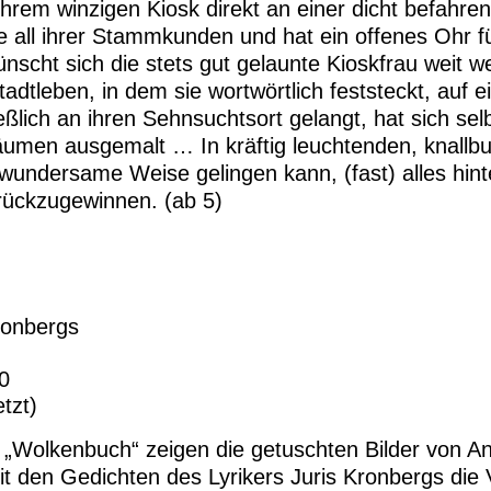
 ihrem winzigen Kiosk direkt an einer dicht befahr
 all ihrer Stammkunden und hat ein offenes Ohr f
scht sich die stets gut gelaunte Kioskfrau weit w
dtleben, in dem sie wortwörtlich feststeckt, auf 
eßlich an ihren Sehnsuchtsort gelangt, hat sich sel
äumen ausgemalt … In kräftig leuchtenden, knallb
wundersame Weise gelingen kann, (fast) alles hint
urückzugewinnen. (ab 5)
ronbergs
0
tzt)
 „Wolkenbuch“ zeigen die getuschten Bilder von A
 den Gedichten des Lyrikers Juris Kronbergs die Vi