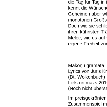
die Tag für Tag in
kennt die Wünsche
Geheimen aber wün
monotonen Großsta
Doch wie sie schli
ihren kühnsten Tr
Melec, wie es auf 
eigene Freiheit z
Mākoņu grāmata
Lyrics von Juris K
(Dt. Wolkenbuch)
Liels un mazs 201
(Noch nicht überse
Im preisgekrönten
Zusammenspiel mit