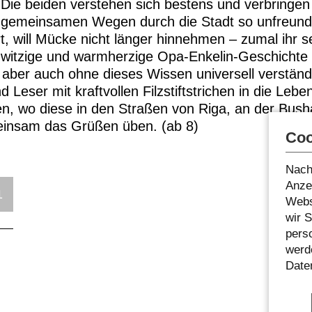
Die beiden verstehen sich bestens und verbringen 
n gemeinsamen Wegen durch die Stadt so unfreundl
, will Mücke nicht länger hinnehmen – zumal ihr s
 witzige und warmherzige Opa-Enkelin-Geschichte fü
 aber auch ohne dieses Wissen universell verständ
d Leser mit kraftvollen Filzstiftstrichen in die Le
en, wo diese in den Straßen von Riga, an der Bush
nsam das Grüßen üben. (ab 8)
Coo
Nach
Anzei
1
Webs
wir 
pers
werde
Date