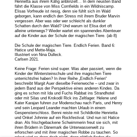
Henrietta aus ihrem Käfig anblinzelt… In dem neusten Band
fährt die Klasse von Miss Cornfields in ein Wildniscamp.
Elisas Vorfreude ist riesig, denn sie fühlt sich im Wald
geborgen, kann endlich den Stress mit ihrem Bruder Marvin
vergessen. Aber was oder wer schleicht als dunkler
Schatten durch den Wald? Und warum ist Elisa dort oft
alleine unterwegs? Wieder wartet ein spannendes Abenteuer
auf die Kinder aus der Schule der magischen Tiere. (ab 8)
Die Schule der magischen Tiere. Endlich Ferien. Band 6:
Hatice und Mette-Maja.
Illustriert von Nina Dulleck.
Carlsen 2021.
Keine Frage: Ferien sind super. Was aber passiert, wenn die
Kinder der Wintersteinschule und ihre magischen Tiere
unterrichtsfrei haben? In ihrer Reihe „Endlich Ferien“
beschreibt Margit Auer dieselbe Ferienwoche – und zwar in
jedem Band aus der Perspektive eines anderen Kindes. Da
ging es schon mit Ida und Fuchs Rabbat ins Strandhotel
oder mit Silas und Krokodil Rick ins Zeltlager. Helene und
Kater Karajan fuhren zur Modenschau nach Paris, und Henry
und sein Leopard Leander machten Urlaub in einem
Gespensterschloss. Benni reiste mit Schildkröte Henrietta
und Onkel Johnnie auf ein Rockfestival. Und nun ist Hatice
dran. Als frischgebackene Schwimmerin freut sie sich, mit
ihren Brüdern in Dänemark die Unterwasserwelt zu
erforschen und mit ihrer magischen Robbe zu tauchen. So