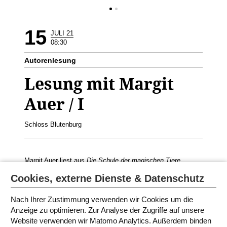
15
JULI 21
08:30
Autorenlesung
Lesung mit Margit
Auer / I
Schloss Blutenburg
Margit Auer liest aus
Die Schule der magischen Tiere
Geeignet für 3./4. Klasse
Cookies, externe Dienste & Datenschutz
Nach Ihrer Zustimmung verwenden wir Cookies um die
Anzeige zu optimieren. Zur Analyse der Zugriffe auf unsere
Website verwenden wir Matomo Analytics. Außerdem binden
PROGRAMM IN MÜNCHEN 2021