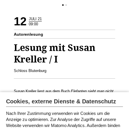
12
JULI 21
09:00
Autorenlesung
Lesung mit Susan
Kreller / I
Schloss Blutenburg
Susan Kreller liest aus dem Buch
Elefanten sieht man nicht
Geeignet für 7. - 9. Klasse
Cookies, externe Dienste & Datenschutz
Nach Ihrer Zustimmung verwenden wir Cookies um die
Anzeige zu optimieren. Zur Analyse der Zugriffe auf unsere
Website verwenden wir Matomo Analytics. Außerdem binden
PROGRAMM IN MÜNCHEN 2021