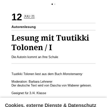
12
JULI 21
Autorenlesung
Lesung mit Tuutikki
Tolonen / I
Die Autorin kommt an Ihre Schule
Tuutikki Tolonen liest aus dem Buch
Monsternanny
Moderation: Barbara Lehnerer
Der deutsche Text wird von Dascha von Waberer gelesen.
Geeignet für 3./4. Klasse
Die Autorin kommt zu Ihnen an die Schule:
Buchungsanfrage
Cookies, externe Dienste & Datenschutz