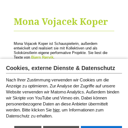
Mona Vojacek Koper
Mona Vojacek Koper ist Schauspielerin, außerdem
entwickelt und realisiert sie mit Kollektiven und als
Solokünstlerin eigene performative Projekte. Sie liest die
Texte von
Bjørn Rørvik
.
©Foto: Luis Zeno Kuhn
Cookies, externe Dienste & Datenschutz
Nach Ihrer Zustimmung verwenden wir Cookies um die
Anzeige zu optimieren. Zur Analyse der Zugriffe auf unsere
MODERATORINNEN UND
Website verwenden wir Matomo Analytics. Außerdem binden
SPRECHERINNEN
wir Skripte von YouTube und Vimeo ein. Dabei können
personenbezogene Daten an diese Anbieter übermittelt
werden. Bitte klicken Sie
hier
, um Informationen zum
SITEMAP
Datenschutz zu erhalten.
IMPRESSUM
AGB
DATENSCHUTZ